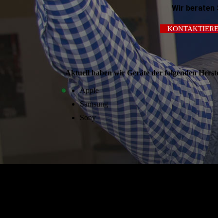
Wir beraten 
KONTAKTIERE
Aktuell haben wir Geräte der folgenden Herste
Apple
Samsung
Sony