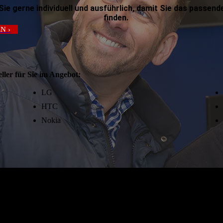
Sie gerne individuell und ausführlich, damit Sie das passend
finden.
N ›
ller für Sie im Angebot:
LG
HTC
Nokia