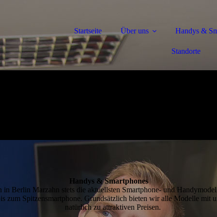
Startseite
Über uns
Handys & Sm
Standorte
Handys & Smart­phones
n in Berlin Marzahn stets die aktuellsten Smartphone- und Handymodel
is zum Spitzensmartphone. Grundsätzlich bieten wir alle Modelle mit 
natürlich zu attraktiven Preisen.